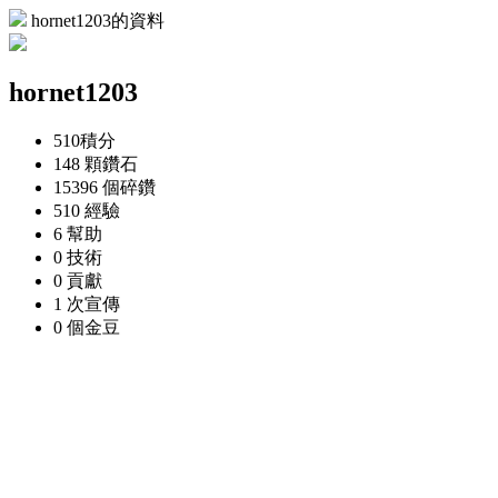
hornet1203的資料
hornet1203
510
積分
148 顆
鑽石
15396 個
碎鑽
510
經驗
6
幫助
0
技術
0
貢獻
1 次
宣傳
0 個
金豆