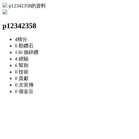
p12342358的資料
p12342358
4
積分
0 顆
鑽石
130 個
碎鑽
4
經驗
6
幫助
0
技術
0
貢獻
0 次
宣傳
0 個
金豆