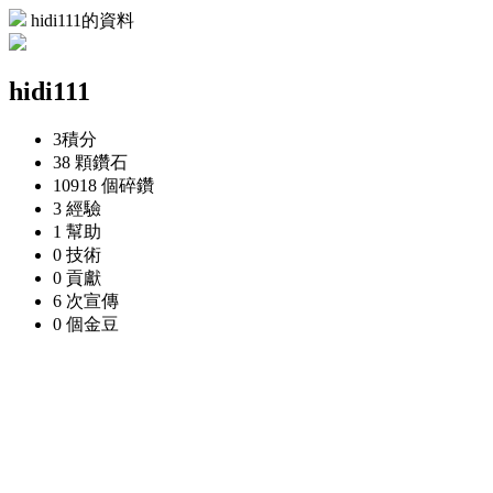
hidi111的資料
hidi111
3
積分
38 顆
鑽石
10918 個
碎鑽
3
經驗
1
幫助
0
技術
0
貢獻
6 次
宣傳
0 個
金豆