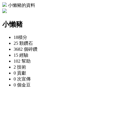
小懶豬的資料
小懶豬
18
積分
25 顆
鑽石
3682 個
碎鑽
15
經驗
102
幫助
2
技術
0
貢獻
0 次
宣傳
0 個
金豆