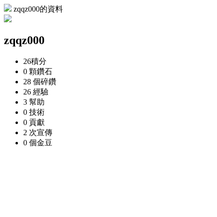
zqqz000的資料
zqqz000
26
積分
0 顆
鑽石
28 個
碎鑽
26
經驗
3
幫助
0
技術
0
貢獻
2 次
宣傳
0 個
金豆