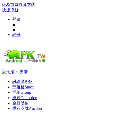
設為首頁
收藏本站
快捷導航
登錄
◆
◆
註冊
討論區
BBS
部落格
Space
群組
Group
專題
Collection
金豆儲值
鑽石商城
Auction