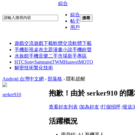
綜合
綜合
搜尋
帖子
用戶
遊戲交流
遊戲下載
軟體交流
軟體下載
手機影視
桌布主題
漫畫小說
手機鈴聲
水族館
手機音樂
二手市場
新手專區
HTC
Sony
Samsung
TWM
Huawei
MOTO
解密技術
繁化技術
Android 台灣中文網
›
部落格
›
隱私提醒
抱歉！由於 serker91
serker910
查看好友列表
|
加為好友
|
打個招呼
|
發送
活躍概況
用戶組:
A1 新機器人