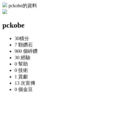
pckobe的資料
pckobe
30
積分
7 顆
鑽石
900 個
碎鑽
30
經驗
0
幫助
0
技術
1
貢獻
13 次
宣傳
0 個
金豆