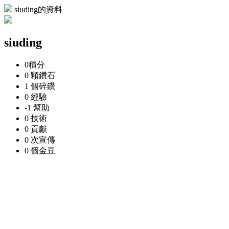
siuding的資料
siuding
0
積分
0 顆
鑽石
1 個
碎鑽
0
經驗
-1
幫助
0
技術
0
貢獻
0 次
宣傳
0 個
金豆