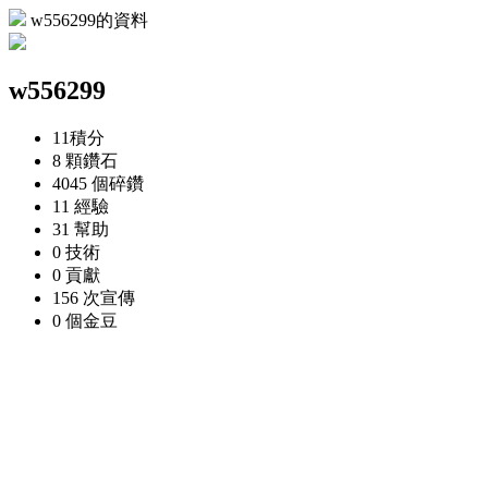
w556299的資料
w556299
11
積分
8 顆
鑽石
4045 個
碎鑽
11
經驗
31
幫助
0
技術
0
貢獻
156 次
宣傳
0 個
金豆