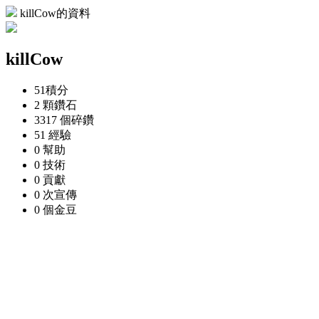
killCow的資料
killCow
51
積分
2 顆
鑽石
3317 個
碎鑽
51
經驗
0
幫助
0
技術
0
貢獻
0 次
宣傳
0 個
金豆