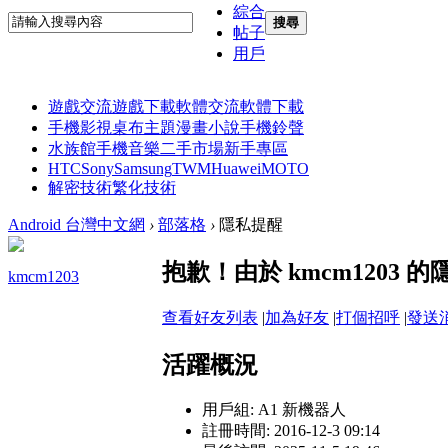
綜合
搜尋
帖子
用戶
遊戲交流
遊戲下載
軟體交流
軟體下載
手機影視
桌布主題
漫畫小說
手機鈴聲
水族館
手機音樂
二手市場
新手專區
HTC
Sony
Samsung
TWM
Huawei
MOTO
解密技術
繁化技術
Android 台灣中文網
›
部落格
›
隱私提醒
抱歉！由於 kmcm1203
kmcm1203
查看好友列表
|
加為好友
|
打個招呼
|
發送
活躍概況
用戶組:
A1 新機器人
註冊時間: 2016-12-3 09:14