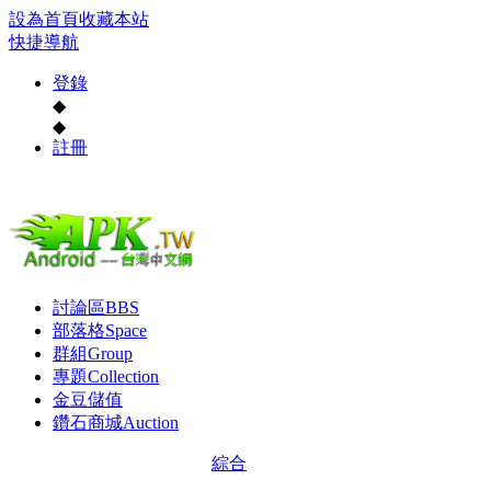
設為首頁
收藏本站
快捷導航
登錄
◆
◆
註冊
討論區
BBS
部落格
Space
群組
Group
專題
Collection
金豆儲值
鑽石商城
Auction
綜合