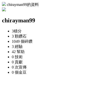
chirayman99的資料
chirayman99
3
積分
3 顆
鑽石
1049 個
碎鑽
3
經驗
42
幫助
0
技術
0
貢獻
0 次
宣傳
0 個
金豆