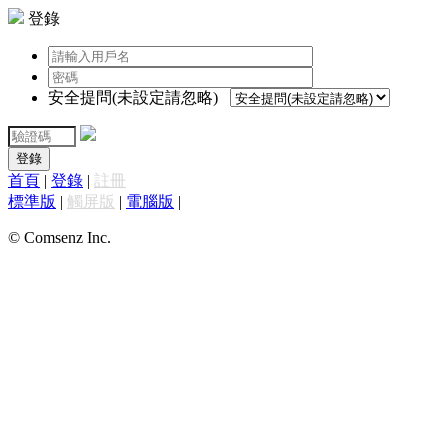
登錄
安全提問(未設定請忽略)
登錄
首頁
|
登錄
|
註冊
標準版
|
觸屏版
|
電腦版
|
© Comsenz Inc.