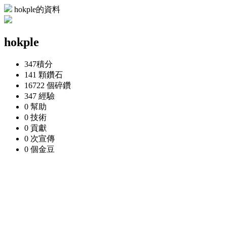
hokple的資料
hokple
347
積分
141 顆
鑽石
16722 個
碎鑽
347
經驗
0
幫助
0
技術
0
貢獻
0 次
宣傳
0 個
金豆