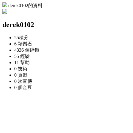
derek0102的資料
derek0102
55
積分
6 顆
鑽石
4336 個
碎鑽
55
經驗
11
幫助
0
技術
0
貢獻
0 次
宣傳
0 個
金豆