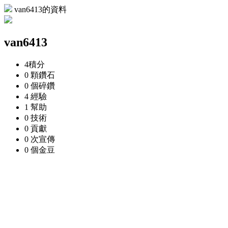
van6413的資料
van6413
4
積分
0 顆
鑽石
0 個
碎鑽
4
經驗
1
幫助
0
技術
0
貢獻
0 次
宣傳
0 個
金豆