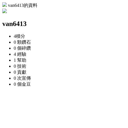
van6413的資料
van6413
4
積分
0 顆
鑽石
0 個
碎鑽
4
經驗
1
幫助
0
技術
0
貢獻
0 次
宣傳
0 個
金豆