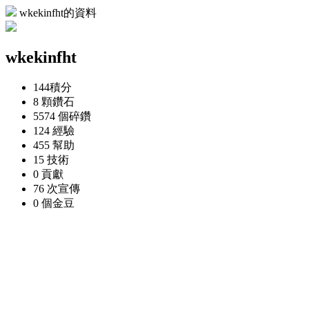
wkekinfht的資料
wkekinfht
144
積分
8 顆
鑽石
5574 個
碎鑽
124
經驗
455
幫助
15
技術
0
貢獻
76 次
宣傳
0 個
金豆