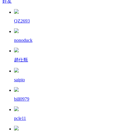
好友
QZ2693
nonoduck
趙仕瓶
saipio
bill0979
pcle11