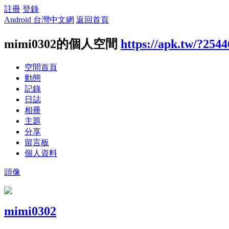
註冊
登錄
Android 台灣中文網
返回首頁
mimi0302的個人空間
https://apk.tw/?254
空間首頁
動態
記錄
日誌
相冊
主題
分享
留言板
個人資料
頭像
mimi0302