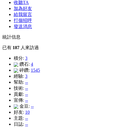
收聽TA
加為好友
給我留言
打個招呼
發送消息
統計信息
已有
187
人來訪過
積分:
3
鑽石:
4
碎鑽:
1545
經驗:
3
幫助:
--
技術:
--
貢獻:
--
宣傳:
--
金豆:
--
好友:
10
主題:
--
日誌:
--