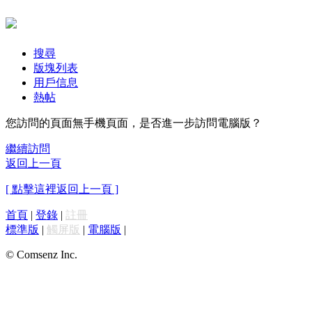
搜尋
版塊列表
用戶信息
熱帖
您訪問的頁面無手機頁面，是否進一步訪問電腦版？
繼續訪問
返回上一頁
[ 點擊這裡返回上一頁 ]
首頁
|
登錄
|
註冊
標準版
|
觸屏版
|
電腦版
|
© Comsenz Inc.