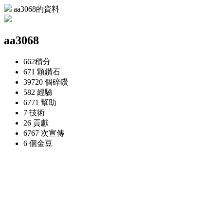
aa3068的資料
aa3068
662
積分
671 顆
鑽石
39720 個
碎鑽
582
經驗
6771
幫助
7
技術
26
貢獻
6767 次
宣傳
6 個
金豆