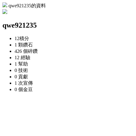
qwe921235的資料
qwe921235
12
積分
1 顆
鑽石
426 個
碎鑽
12
經驗
1
幫助
0
技術
0
貢獻
1 次
宣傳
0 個
金豆