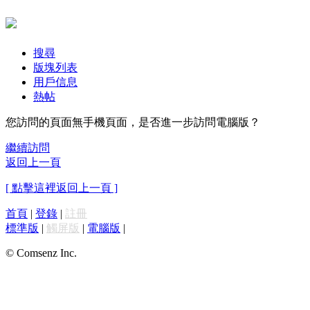
搜尋
版塊列表
用戶信息
熱帖
您訪問的頁面無手機頁面，是否進一步訪問電腦版？
繼續訪問
返回上一頁
[ 點擊這裡返回上一頁 ]
首頁
|
登錄
|
註冊
標準版
|
觸屏版
|
電腦版
|
© Comsenz Inc.