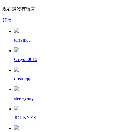
現在還沒有留言
好友
terrymcu
Gisyou0010
dreamqq
steeleyang
JOHNNYSU