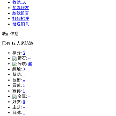
收聽TA
加為好友
給我留言
打個招呼
發送消息
統計信息
已有
12
人來訪過
積分:
3
鑽石:
--
碎鑽:
40
經驗:
3
幫助:
--
技術:
--
貢獻:
1
宣傳:
1
金豆:
--
好友:
6
主題:
--
日誌:
--