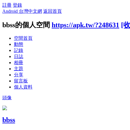
註冊
登錄
Android 台灣中文網
返回首頁
bbss的個人空間
https://apk.tw/?248631
[
空間首頁
動態
記錄
日誌
相冊
主題
分享
留言板
個人資料
頭像
bbss