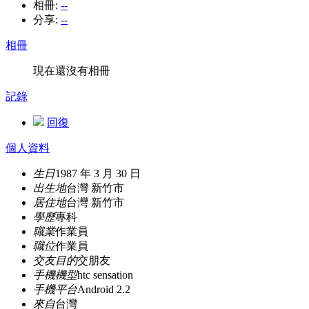
相冊:
--
分享:
--
相冊
現在還沒有相冊
記錄
回復
個人資料
生日
1987 年 3 月 30 日
出生地
台灣 新竹市
居住地
台灣 新竹市
學歷
專科
職業
作業員
職位
作業員
交友目的
交朋友
手機機型
htc sensation
手機平台
Android 2.2
來自
台灣