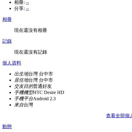
相冊:
--
分享:
--
相冊
現在還沒有相冊
記錄
現在還沒有記錄
個人資料
出生地
台灣 台中市
居住地
台灣 台中市
交友目的
普通好友
手機機型
HTC Desire HD
手機平台
Android 2.3
來自
台灣
查看全部個
動態