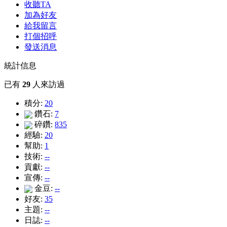
收聽TA
加為好友
給我留言
打個招呼
發送消息
統計信息
已有
29
人來訪過
積分:
20
鑽石:
7
碎鑽:
835
經驗:
20
幫助:
1
技術:
--
貢獻:
--
宣傳:
--
金豆:
--
好友:
35
主題:
--
日誌:
--