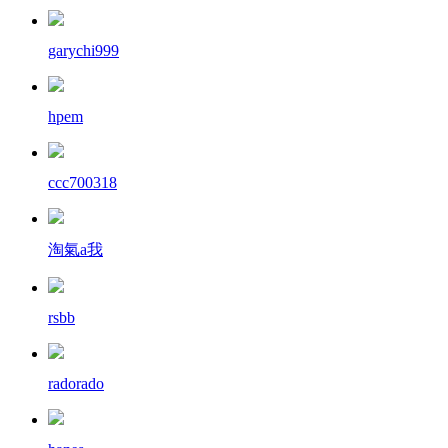
garychi999
hpem
ccc700318
淘氣a我
rsbb
radorado