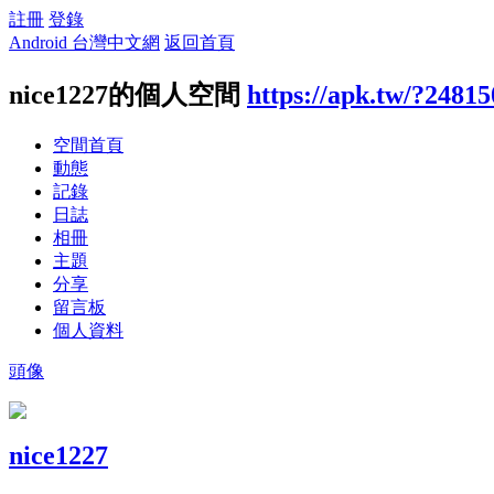
註冊
登錄
Android 台灣中文網
返回首頁
nice1227的個人空間
https://apk.tw/?24815
空間首頁
動態
記錄
日誌
相冊
主題
分享
留言板
個人資料
頭像
nice1227