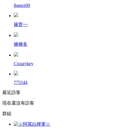
ibanez00
篠萱~~
褲褲多
Cxrazykey
775544
最近訪客
現在還沒有訪客
群組