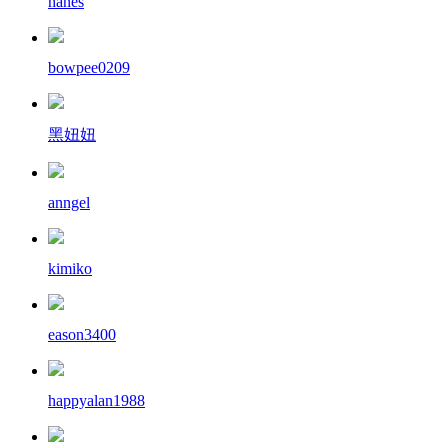
hanes
bowpee0209
黑妞妞
anngel
kimiko
eason3400
happyalan1988