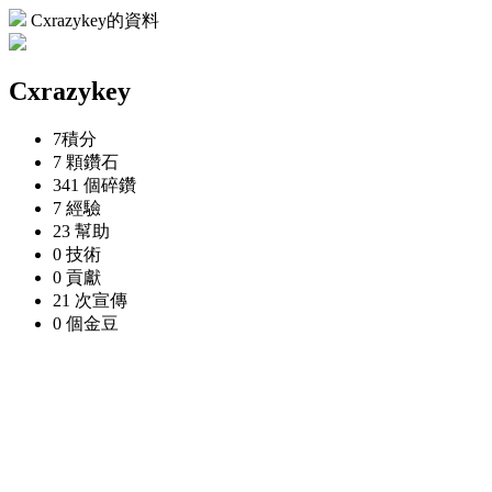
Cxrazykey的資料
Cxrazykey
7
積分
7 顆
鑽石
341 個
碎鑽
7
經驗
23
幫助
0
技術
0
貢獻
21 次
宣傳
0 個
金豆