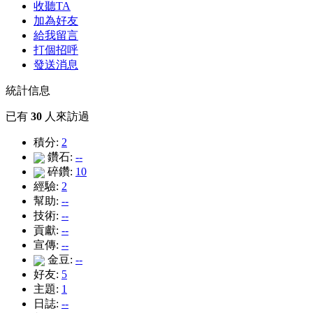
收聽TA
加為好友
給我留言
打個招呼
發送消息
統計信息
已有
30
人來訪過
積分:
2
鑽石:
--
碎鑽:
10
經驗:
2
幫助:
--
技術:
--
貢獻:
--
宣傳:
--
金豆:
--
好友:
5
主題:
1
日誌:
--