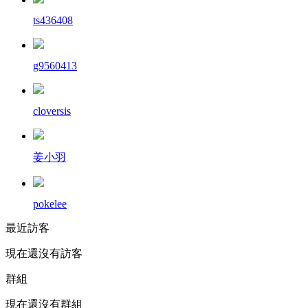
ts436408
g9560413
cloversis
姜小羽
pokelee
最近訪客
現在還沒有訪客
群組
現在還沒有群組