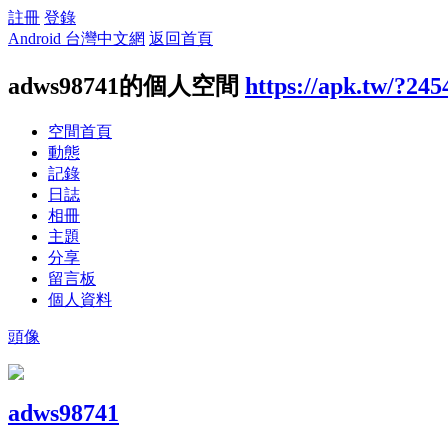
註冊
登錄
Android 台灣中文網
返回首頁
adws98741的個人空間
https://apk.tw/?245
空間首頁
動態
記錄
日誌
相冊
主題
分享
留言板
個人資料
頭像
adws98741