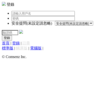
登錄
安全提問(未設定請忽略)
登錄
首頁
|
登錄
|
註冊
標準版
|
觸屏版
|
電腦版
|
© Comsenz Inc.