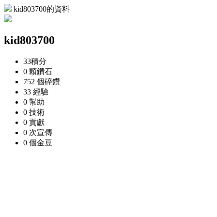
kid803700的資料
kid803700
33
積分
0 顆
鑽石
752 個
碎鑽
33
經驗
0
幫助
0
技術
0
貢獻
0 次
宣傳
0 個
金豆