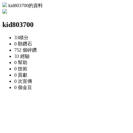
kid803700的資料
kid803700
33
積分
0 顆
鑽石
752 個
碎鑽
33
經驗
0
幫助
0
技術
0
貢獻
0 次
宣傳
0 個
金豆