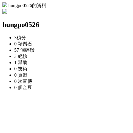
hungpo0526的資料
hungpo0526
3
積分
0 顆
鑽石
57 個
碎鑽
3
經驗
1
幫助
0
技術
0
貢獻
0 次
宣傳
0 個
金豆