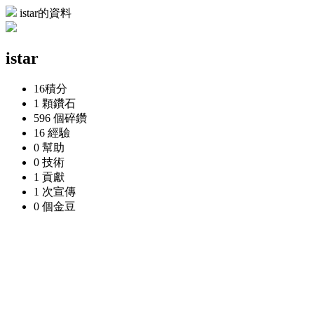
istar的資料
istar
16
積分
1 顆
鑽石
596 個
碎鑽
16
經驗
0
幫助
0
技術
1
貢獻
1 次
宣傳
0 個
金豆