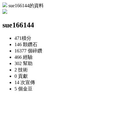
sue166144的資料
sue166144
471
積分
146 顆
鑽石
16377 個
碎鑽
466
經驗
302
幫助
2
技術
0
貢獻
14 次
宣傳
5 個
金豆