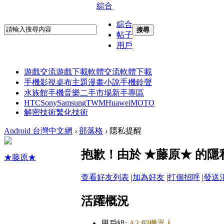
綜合
綜合
搜尋
帖子
用戶
遊戲交流
遊戲下載
軟體交流
軟體下載
手機影視
桌布主題
漫畫小說
手機鈴聲
水族館
手機音樂
二手市場
新手專區
HTC
Sony
Samsung
TWM
Huawei
MOTO
解密技術
繁化技術
Android 台灣中文網
›
部落格
›
隱私提醒
抱歉！由於 ★藤原★ 的
★藤原★
查看好友列表
|
加為好友
|
打個招呼
|
發送
活躍概況
用戶組:
A3 銅機器人