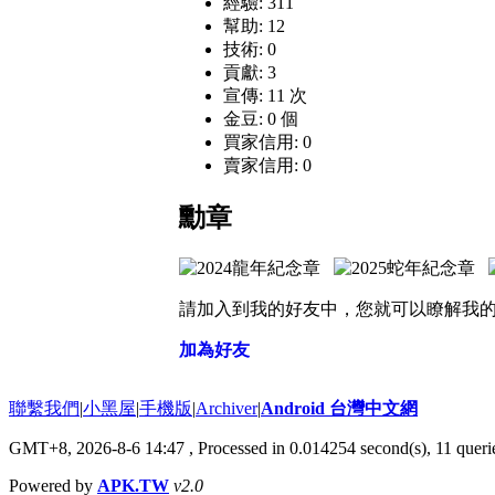
經驗: 311
幫助: 12
技術: 0
貢獻: 3
宣傳: 11 次
金豆: 0 個
買家信用: 0
賣家信用: 0
勳章
請加入到我的好友中，您就可以瞭解我
加為好友
聯繫我們
|
小黑屋
|
手機版
|
Archiver
|
Android 台灣中文網
GMT+8, 2026-8-6 14:47
, Processed in 0.014254 second(s), 11 que
Powered by
APK.TW
v2.0