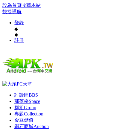
設為首頁
收藏本站
快捷導航
登錄
◆
◆
註冊
討論區
BBS
部落格
Space
群組
Group
專題
Collection
金豆儲值
鑽石商城
Auction