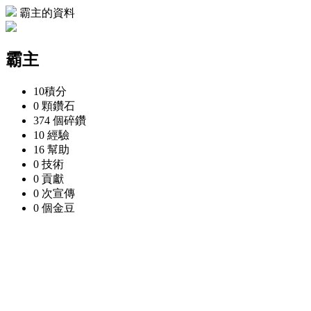
霸主的資料
霸主
10
積分
0 顆
鑽石
374 個
碎鑽
10
經驗
16
幫助
0
技術
0
貢獻
0 次
宣傳
0 個
金豆