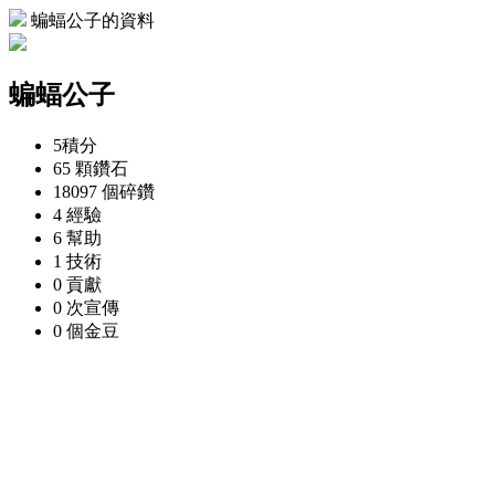
蝙蝠公子的資料
蝙蝠公子
5
積分
65 顆
鑽石
18097 個
碎鑽
4
經驗
6
幫助
1
技術
0
貢獻
0 次
宣傳
0 個
金豆