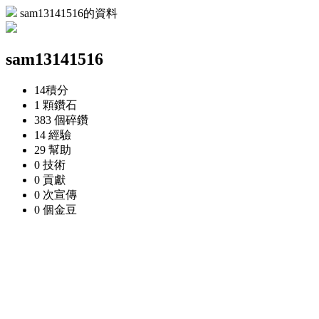
sam13141516的資料
sam13141516
14
積分
1 顆
鑽石
383 個
碎鑽
14
經驗
29
幫助
0
技術
0
貢獻
0 次
宣傳
0 個
金豆