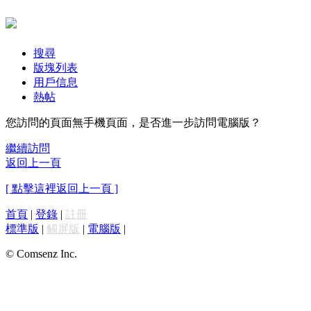
搜尋
版塊列表
用戶信息
熱帖
您訪問的頁面無手機頁面，是否進一步訪問電腦版？
繼續訪問
返回上一頁
[ 點擊這裡返回上一頁 ]
首頁
|
登錄
|
註冊
標準版
|
觸屏版
|
電腦版
|
© Comsenz Inc.