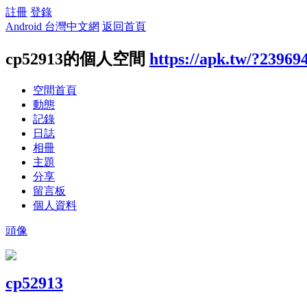
註冊
登錄
Android 台灣中文網
返回首頁
cp52913的個人空間
https://apk.tw/?23969
空間首頁
動態
記錄
日誌
相冊
主題
分享
留言板
個人資料
頭像
cp52913