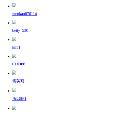
wenkao670114
betty_530
kml1
CHD88
雪芙藍
所以呢1