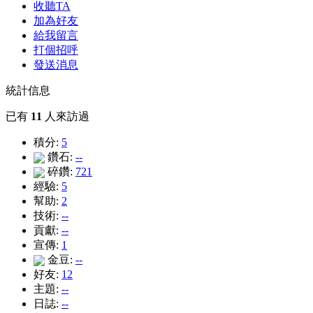
收聽TA
加為好友
給我留言
打個招呼
發送消息
統計信息
已有
11
人來訪過
積分:
5
鑽石:
--
碎鑽:
721
經驗:
5
幫助:
2
技術:
--
貢獻:
--
宣傳:
1
金豆:
--
好友:
12
主題:
--
日誌:
--