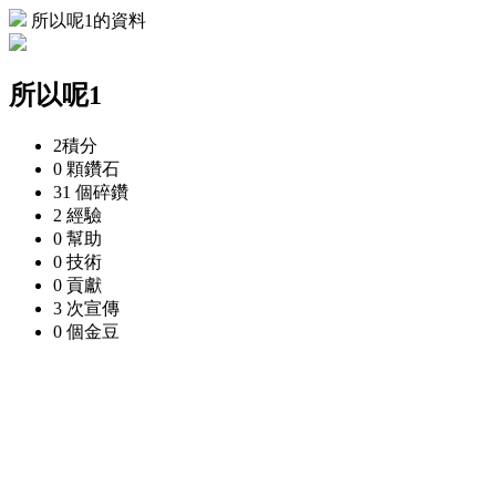
所以呢1的資料
所以呢1
2
積分
0 顆
鑽石
31 個
碎鑽
2
經驗
0
幫助
0
技術
0
貢獻
3 次
宣傳
0 個
金豆