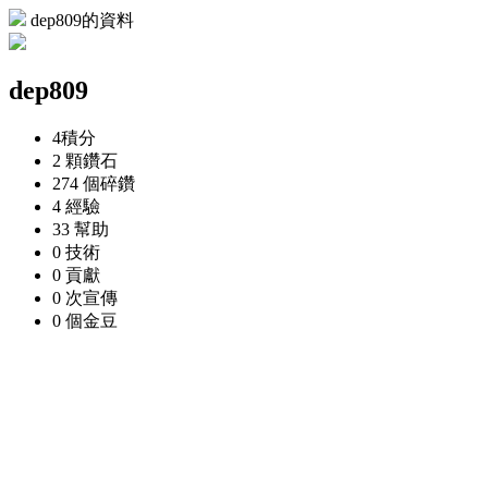
dep809的資料
dep809
4
積分
2 顆
鑽石
274 個
碎鑽
4
經驗
33
幫助
0
技術
0
貢獻
0 次
宣傳
0 個
金豆