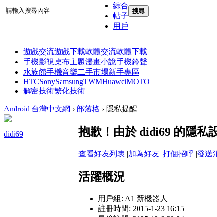
綜合
搜尋
帖子
用戶
遊戲交流
遊戲下載
軟體交流
軟體下載
手機影視
桌布主題
漫畫小說
手機鈴聲
水族館
手機音樂
二手市場
新手專區
HTC
Sony
Samsung
TWM
Huawei
MOTO
解密技術
繁化技術
Android 台灣中文網
›
部落格
›
隱私提醒
抱歉！由於 didi69 的
didi69
查看好友列表
|
加為好友
|
打個招呼
|
發送
活躍概況
用戶組:
A1 新機器人
註冊時間: 2015-1-23 16:15