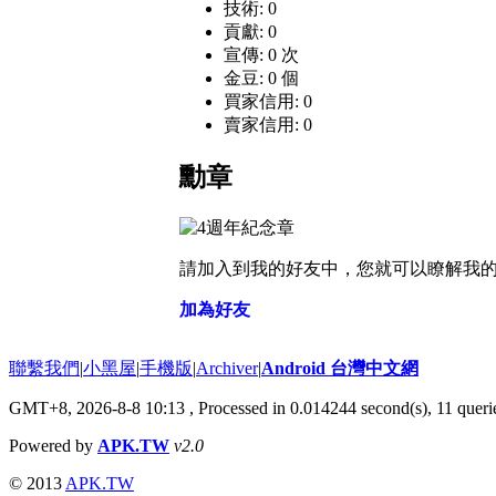
技術: 0
貢獻: 0
宣傳: 0 次
金豆: 0 個
買家信用: 0
賣家信用: 0
勳章
請加入到我的好友中，您就可以瞭解我
加為好友
聯繫我們
|
小黑屋
|
手機版
|
Archiver
|
Android 台灣中文網
GMT+8, 2026-8-8 10:13
, Processed in 0.014244 second(s), 11 que
Powered by
APK.TW
v2.0
© 2013
APK.TW