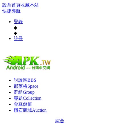
設為首頁
收藏本站
快捷導航
登錄
◆
◆
註冊
討論區
BBS
部落格
Space
群組
Group
專題
Collection
金豆儲值
鑽石商城
Auction
綜合