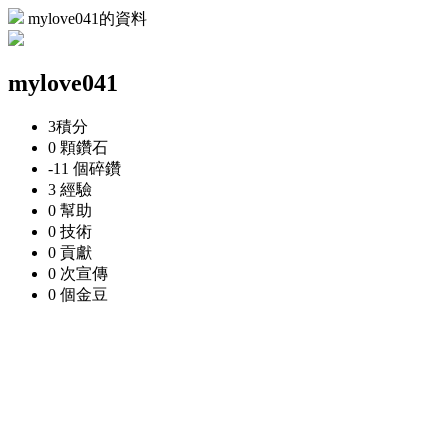
mylove041的資料
mylove041
3
積分
0 顆
鑽石
-11 個
碎鑽
3
經驗
0
幫助
0
技術
0
貢獻
0 次
宣傳
0 個
金豆