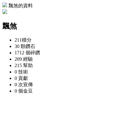
飄煞的資料
飄煞
211
積分
30 顆
鑽石
1712 個
碎鑽
209
經驗
215
幫助
0
技術
0
貢獻
0 次
宣傳
0 個
金豆