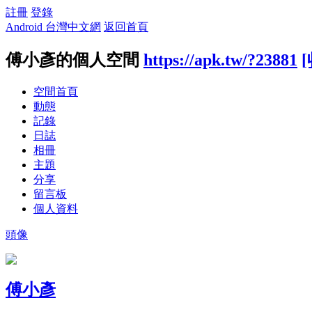
註冊
登錄
Android 台灣中文網
返回首頁
傅小彥的個人空間
https://apk.tw/?23881
空間首頁
動態
記錄
日誌
相冊
主題
分享
留言板
個人資料
頭像
傅小彥