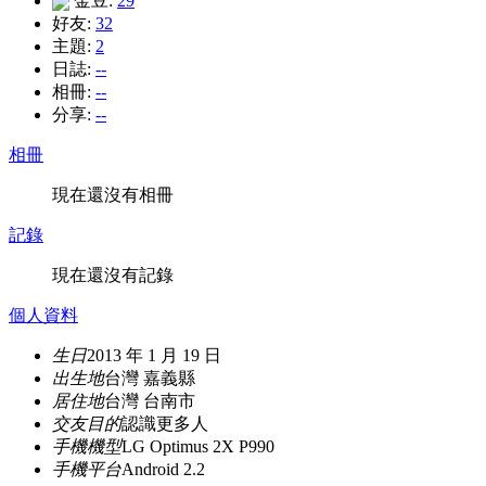
金豆:
29
好友:
32
主題:
2
日誌:
--
相冊:
--
分享:
--
相冊
現在還沒有相冊
記錄
現在還沒有記錄
個人資料
生日
2013 年 1 月 19 日
出生地
台灣 嘉義縣
居住地
台灣 台南市
交友目的
認識更多人
手機機型
LG Optimus 2X P990
手機平台
Android 2.2