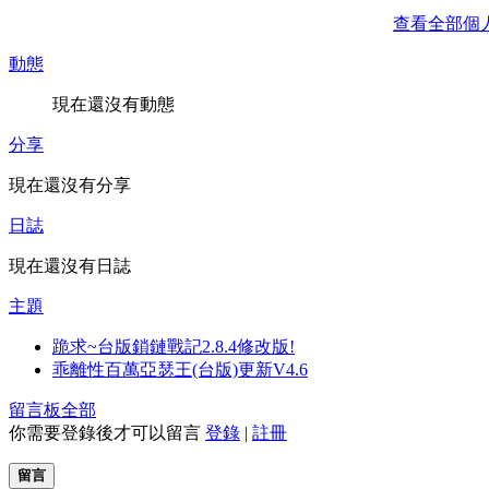
查看全部個
動態
現在還沒有動態
分享
現在還沒有分享
日誌
現在還沒有日誌
主題
跪求~台版鎖鏈戰記2.8.4修改版!
乖離性百萬亞瑟王(台版)更新V4.6
留言板
全部
你需要登錄後才可以留言
登錄
|
註冊
留言