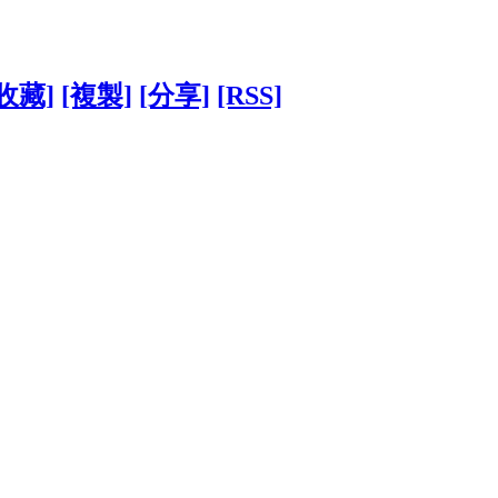
[收藏]
[複製]
[分享]
[RSS]