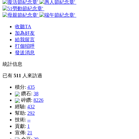
收聽TA
加為好友
給我留言
打個招呼
發送消息
統計信息
已有
511
人來訪過
積分:
435
鑽石:
38
碎鑽:
8226
經驗:
432
幫助:
292
技術:
--
貢獻:
1
宣傳:
21