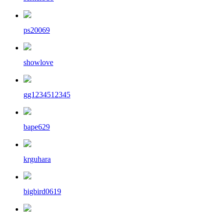
ps20069
showlove
gg1234512345
bape629
krguhara
bigbird0619