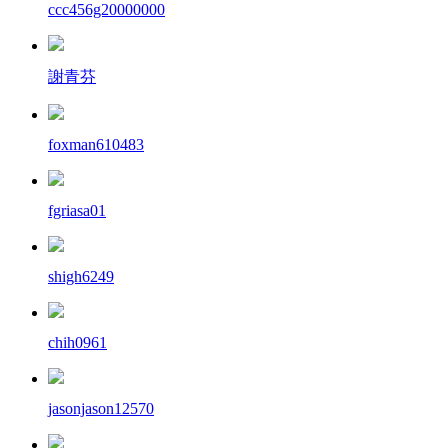
ccc456g20000000
謝青芬
foxman610483
fgriasa01
shigh6249
chih0961
jasonjason12570