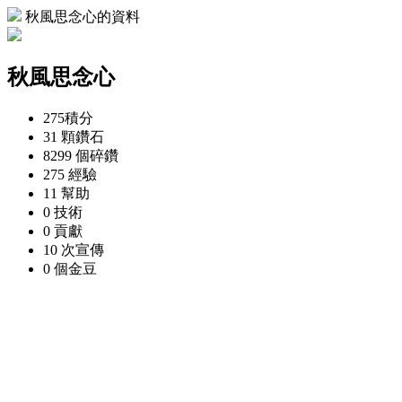
秋風思念心的資料
秋風思念心
275
積分
31 顆
鑽石
8299 個
碎鑽
275
經驗
11
幫助
0
技術
0
貢獻
10 次
宣傳
0 個
金豆