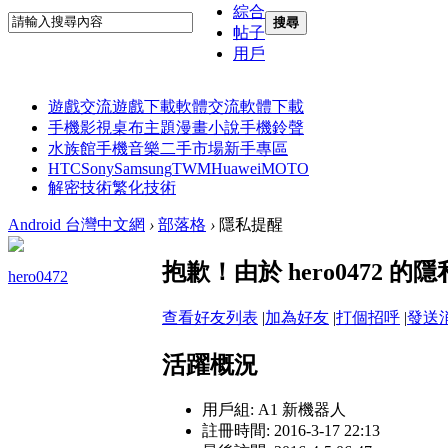
綜合
搜尋
帖子
用戶
遊戲交流
遊戲下載
軟體交流
軟體下載
手機影視
桌布主題
漫畫小說
手機鈴聲
水族館
手機音樂
二手市場
新手專區
HTC
Sony
Samsung
TWM
Huawei
MOTO
解密技術
繁化技術
Android 台灣中文網
›
部落格
›
隱私提醒
抱歉！由於 hero0472
hero0472
查看好友列表
|
加為好友
|
打個招呼
|
發送
活躍概況
用戶組:
A1 新機器人
註冊時間: 2016-3-17 22:13