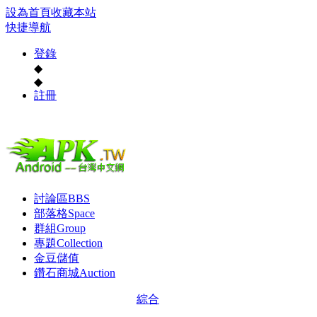
設為首頁
收藏本站
快捷導航
登錄
◆
◆
註冊
討論區
BBS
部落格
Space
群組
Group
專題
Collection
金豆儲值
鑽石商城
Auction
綜合