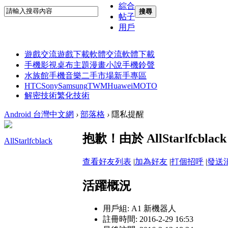
綜合
搜尋
帖子
用戶
遊戲交流
遊戲下載
軟體交流
軟體下載
手機影視
桌布主題
漫畫小說
手機鈴聲
水族館
手機音樂
二手市場
新手專區
HTC
Sony
Samsung
TWM
Huawei
MOTO
解密技術
繁化技術
Android 台灣中文網
›
部落格
›
隱私提醒
抱歉！由於 AllStarlfc
AllStarlfcblack
查看好友列表
|
加為好友
|
打個招呼
|
發送
活躍概況
用戶組:
A1 新機器人
註冊時間: 2016-2-29 16:53