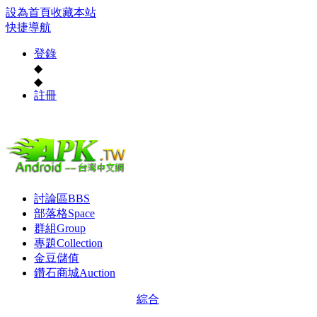
設為首頁
收藏本站
快捷導航
登錄
◆
◆
註冊
討論區
BBS
部落格
Space
群組
Group
專題
Collection
金豆儲值
鑽石商城
Auction
綜合