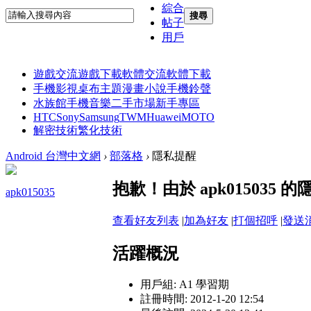
綜合
搜尋
帖子
用戶
遊戲交流
遊戲下載
軟體交流
軟體下載
手機影視
桌布主題
漫畫小說
手機鈴聲
水族館
手機音樂
二手市場
新手專區
HTC
Sony
Samsung
TWM
Huawei
MOTO
解密技術
繁化技術
Android 台灣中文網
›
部落格
›
隱私提醒
抱歉！由於 apk01503
apk015035
查看好友列表
|
加為好友
|
打個招呼
|
發送
活躍概況
用戶組:
A1 學習期
註冊時間: 2012-1-20 12:54