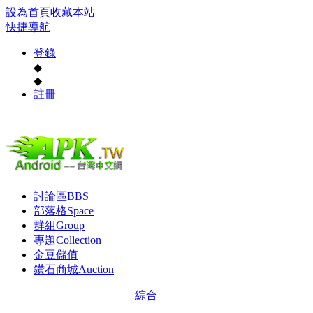
設為首頁
收藏本站
快捷導航
登錄
◆
◆
註冊
討論區
BBS
部落格
Space
群組
Group
專題
Collection
金豆儲值
鑽石商城
Auction
綜合