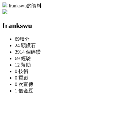
frankswu的資料
frankswu
69
積分
24 顆
鑽石
3914 個
碎鑽
69
經驗
12
幫助
0
技術
0
貢獻
0 次
宣傳
1 個
金豆